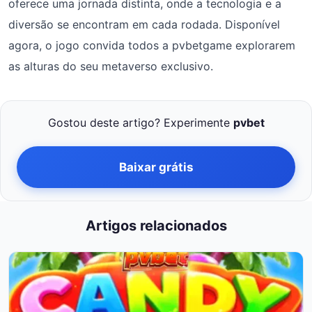
oferece uma jornada distinta, onde a tecnologia e a
diversão se encontram em cada rodada. Disponível
agora, o jogo convida todos a pvbetgame explorarem
as alturas do seu metaverso exclusivo.
Gostou deste artigo? Experimente
pvbet
Baixar grátis
Artigos relacionados