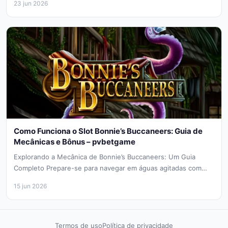
23 jun 2026
Como Funciona o Slot Bonnie’s Buccaneers: Guia de
Mecânicas e Bônus – pvbetgame
Explorando a Mecânica de Bonnie’s Buccaneers: Um Guia
Completo Prepare-se para navegar em águas agitadas com
Bonnie’s Buccaneers, uma criação...
15 jun 2026
Termos de uso
Política de privacidade