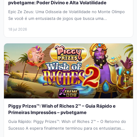
pvbetgame: Poder Divino e Alta Volatilidade
Epic Ze Zeus: Uma Odisseia de Volatilidade no Monte Olimpo
Se você é um entusiasta de jogos que busca uma...
18 jul 2026
Piggy Prizes™: Wish of Riches 2™ – Guia Rápido e
Primeiras Impressões – pvbetgame
Guia Rápido: Piggy Prizes™: Wish of Riches 2™ – O Retorno do
Sucesso A espera finalmente terminou para os entusiastas...