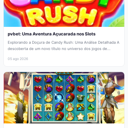
pvbet: Uma Aventura Açucarada nos Slots
Explorando a Doçura de Candy Rush: Uma Análise Detalhada A
descoberta de um novo título no universo dos jogos de...
05 ago 2026