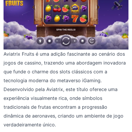
Aviatrix Fruits é uma adição fascinante ao cenário dos
jogos de cassino, trazendo uma abordagem inovadora
que funde o charme dos slots clássicos com a
tecnologia moderna do metaverso iGaming.
Desenvolvido pela Aviatrix, este título oferece uma
experiência visualmente rica, onde símbolos
tradicionais de frutas encontram a progressão
dinâmica de aeronaves, criando um ambiente de jogo
verdadeiramente único.