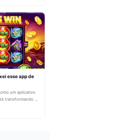
xei esse app de
como um aplicativo
tá transformando o
.