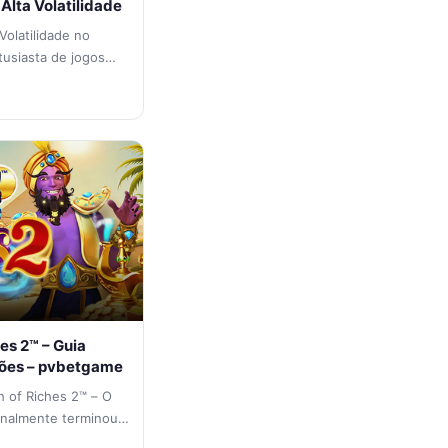
Alta Volatilidade
Volatilidade no
usiasta de jogos
es 2™ – Guia
sões – pvbetgame
h of Riches 2™ – O
inalmente terminou