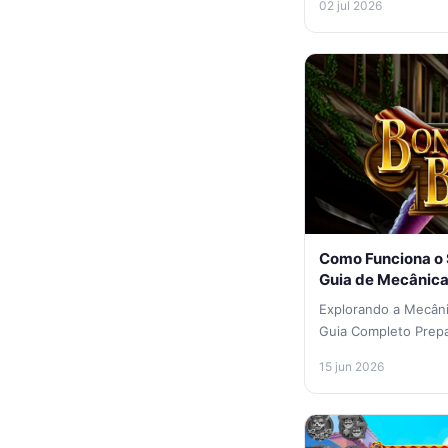
02 jul 2026
Como Funciona o 
Guia de Mecânica
Explorando a Mecâni
Guia Completo Prep
agitadas com Bonnie’
15 jun 2026