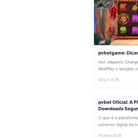
pvbetgame: Dicas
Hot Jalapeño Charge
ReelPlay e lançado 
vibrante festa mexic
06 jun 2026
pvbet Oficial: A P
Downloads Seguros
O que é a plataforma
universo digital de 
confiável para baixar
16 maio 2026