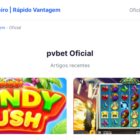
leiro | Rápido Vantagem
Ofic
gem
›
Oficial
pvbet Oficial
Artigos recentes