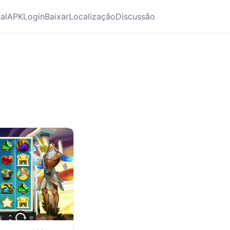
ial
APK
Login
Baixar
Localização
Discussão