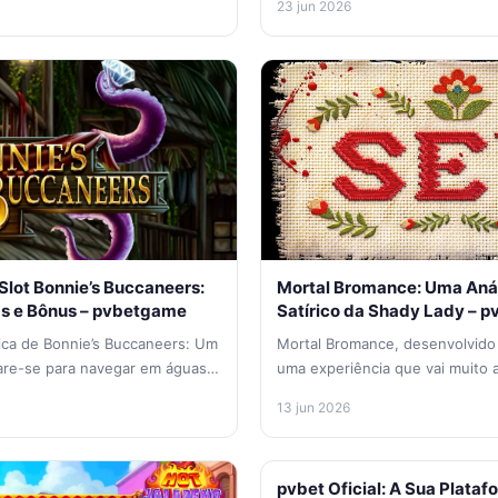
23 jun 2026
Slot Bonnie’s Buccaneers:
Mortal Bromance: Uma Anál
s e Bônus – pvbetgame
Satírico da Shady Lady – 
ca de Bonnie’s Buccaneers: Um
Mortal Bromance, desenvolvido 
are-se para navegar em águas
uma experiência que vai muito 
s Buccaneers, uma criação...
giros. pvbetgame Ambientado e
13 jun 2026
pvbet Oficial: A Sua Plataf