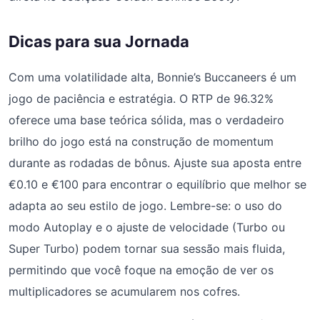
Dicas para sua Jornada
Com uma volatilidade alta, Bonnie’s Buccaneers é um
jogo de paciência e estratégia. O RTP de 96.32%
oferece uma base teórica sólida, mas o verdadeiro
brilho do jogo está na construção de momentum
durante as rodadas de bônus. Ajuste sua aposta entre
€0.10 e €100 para encontrar o equilíbrio que melhor se
adapta ao seu estilo de jogo. Lembre-se: o uso do
modo Autoplay e o ajuste de velocidade (Turbo ou
Super Turbo) podem tornar sua sessão mais fluida,
permitindo que você foque na emoção de ver os
multiplicadores se acumularem nos cofres.