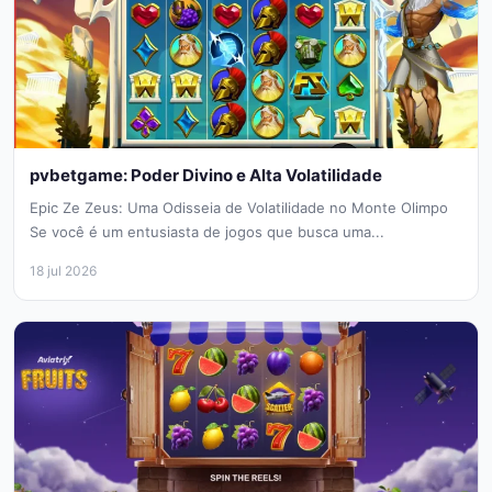
pvbetgame: Poder Divino e Alta Volatilidade
Epic Ze Zeus: Uma Odisseia de Volatilidade no Monte Olimpo
Se você é um entusiasta de jogos que busca uma...
18 jul 2026