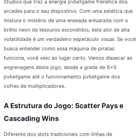
Studios que traz a energia pvbetgame frenética dos
arcades para o seu dispositivo. Com uma estética que
mistura o mistério de uma enseada enluarada com o
brilho neon de tesouros escondidos, este slot de alta
volatilidade é um verdadeiro espetáculo visual. Se você
busca entender como essa máquina de piratas
funciona, você veio ao lugar certo. Vamos dissecar as
engrenagens deste jogo, desde a grade de 6×5
pvbetgame até o funcionamento pvbetgame dos
cofres de multiplicadores.
A Estrutura do Jogo: Scatter Pays e
Cascading Wins
Diferente dos slots tradicionais com linhas de