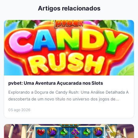
Artigos relacionados
pvbet: Uma Aventura Açucarada nos Slots
Explorando a Doçura de Candy Rush: Uma Análise Detalhada A
descoberta de um novo título no universo dos jogos de...
05 ago 2026