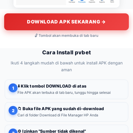
DOWNLOAD APK SEKARANG →
🔓 Tombol akan membuka di tab baru
Cara Install pvbet
Ikuti 4 langkah mudah di bawah untuk install APK dengan
aman
⬇️ Klik tombol DOWNLOAD di atas
1
File APK akan terbuka di tab baru, tunggu hingga selesai
📁 Buka file APK yang sudah di-download
2
Cari di folder Download di File Manager HP Anda
⚙️ Izinkan "Sumber tidak dikenal"