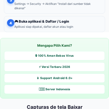
3
Settings → Security → Aktifkan "Install dari sumber tidak
dikenal"
🎮 Buka aplikasi & Daftar / Login
4
Aplikasi siap dipakai, daftar akun atau login
Mengapa Pilih Kami?
🔒 100% Aman Bebas Virus
⚡ Versi Terbaru 2026
📱 Support Android 6.0+
🇮🇩 Server Indonesia
Capturas de tela Baixar